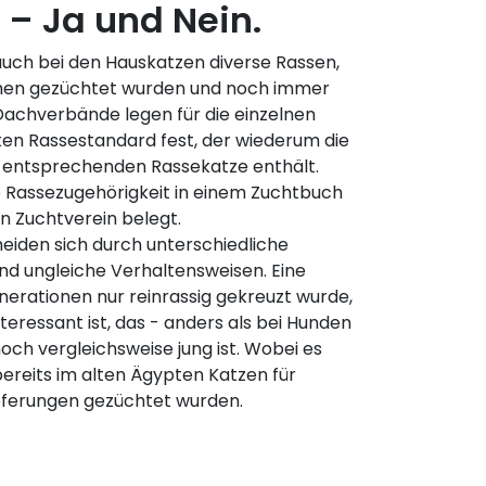
– Ja und Nein.
auch bei den Hauskatzen diverse Rassen,
hen gezüchtet wurden und noch immer
Dachverbände legen für die einzelnen
en Rassestandard fest, der wiederum die
er entsprechenden Rassekatze enthält.
e Rassezugehörigkeit in einem Zuchtbuch
n Zuchtverein belegt.
eiden sich durch unterschiedliche
nd ungleiche Verhaltensweisen. Eine
nerationen nur reinrassig gekreuzt wurde,
Interessant ist, das - anders als bei Hunden
och vergleichsweise jung ist. Wobei es
bereits im alten Ägypten Katzen für
pferungen gezüchtet wurden.