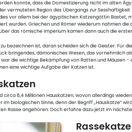
rden konnte, dass die Domestizierung nicht im alten Ägy
 vermuteten Region des Übergangs zur Sesshaftigkeit – 
ies vor allem bei der ägyptischen Katzengöttin Bastet, m
oziiert wurden. Griechen und Römer wiederum nahmen die a
über das römische Imperium kamen dann auch die ersten 
 zu bezeichnen ist, daran scheiden sich die Geister. Für d
glück bringendes, dämonisches Wesen, das vornehmlich 
r war die wichtige Bekämpfung von Ratten und Mäusen – d
nen eine wichtige Aufgabe der Katzen ist.
skatzen
nd circa 8,4 Millionen Hauskatzen, wovon allerdings wieder
r im biologischen Sinne, denn der Begriff „Hauskatze“ wi
en Rasse angehören. Doch erfahre dazu jetzt im nächst
Rassekatze 