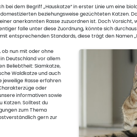
ch bei dem Begriff „Hauskatze“ in erster Linie um eine bio
lle domestizierten beziehungsweise gezüchteten Katzen. Da
einer anerkannten Rasse zuzuordnen ist. Doch Vorsicht, w
entiger falle unter diese Zuordnung, könnte sich durchaus
 mit entsprechenden Standards, diese trägt den Namen „
, ob nun mit oder ohne
 in Deutschland vor allem
n Beliebtheit: Siamkatze,
ische Waldkatze und auch
 jeweilige Rasse erfahren
, Charakterzüge oder
 unsere informativen sowie
u Katzen. Solltest du
regungen zum Thema
bstverständlich gern zur