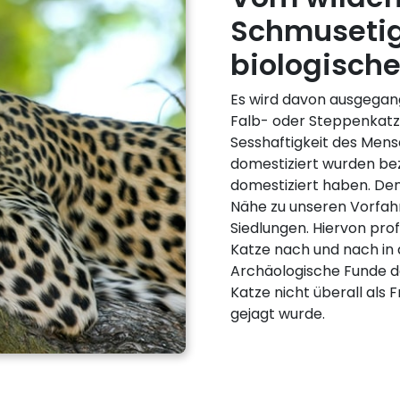
Schmusetig
biologisch
Es wird davon ausgegang
Falb- oder Steppenkatz
Sesshaftigkeit des Men
domestiziert wurden bez
domestiziert haben. De
Nähe zu unseren Vorfahr
Siedlungen. Hiervon prof
Katze nach und nach in 
Archäologische Funde de
Katze nicht überall als 
gejagt wurde.