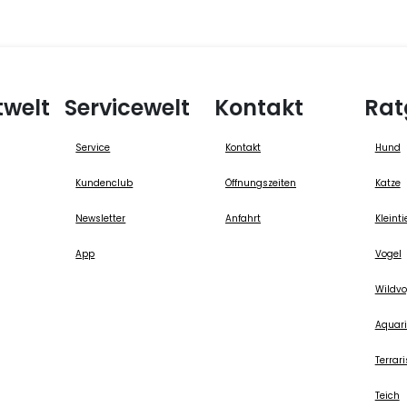
twelt
Servicewelt
Kontakt
Rat
Service
Kontakt
Hund
Kundenclub
Öffnungszeiten
Katze
Newsletter
Anfahrt
Kleinti
App
Vogel
Wildvo
Aquari
Terrari
Teich