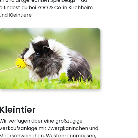
gen und artgerechten Spielzeugs – da
 findest du bei ZOO & Co. in Kirchheim
nd Kleintiere.
Kleintier
Wir verfügen über eine großzügige
Verkaufsanlage mit Zwergkaninchen und
Meerschweinchen, Wüstenrennmäusen,