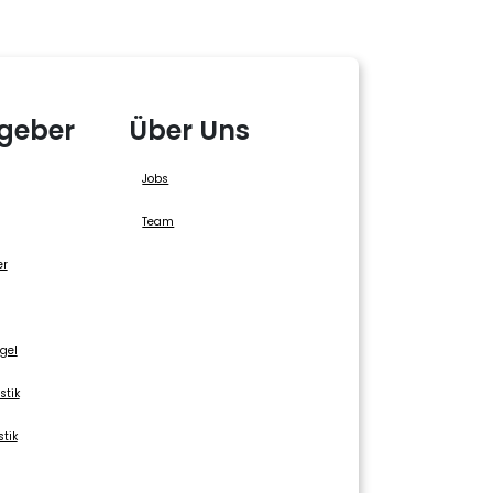
geber
Über Uns
Jobs
Team
er
gel
stik
stik