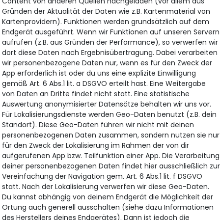
Content von anderen Quellen nachgeladen (vor allem aus
Gründen der Aktualität der Daten wie z.B. Kartenmaterial von
Kartenprovidern). Funktionen werden grundsätzlich auf dem
Endgerät ausgeführt. Wenn wir Funktionen auf unseren Servern
aufrufen (z.B. aus Gründen der Performance), so verwerfen wir
dort diese Daten nach Ergebnisübertragung. Dabei verarbeiten
wir personenbezogene Daten nur, wenn es für den Zweck der
App erforderlich ist oder du uns eine explizite Einwilligung
gemäß Art. 6 Abs.1 lit. a DSGVO erteilt hast. Eine Weitergabe
von Daten an Dritte findet nicht statt. Eine statistische
Auswertung anonymisierter Datensätze behalten wir uns vor.
Für Lokalisierungsdienste werden Geo-Daten benutzt (z.B. dein
Standort). Diese Geo-Daten führen wir nicht mit deinen
personenbezogenen Daten zusammen, sondern nutzen sie nur
für den Zweck der Lokalisierung im Rahmen der von dir
aufgerufenen App bzw. Teilfunktion einer App. Die Verarbeitung
deiner personenbezogenen Daten findet hier ausschließlich zu
Vereinfachung der Navigation gem. Art. 6 Abs.1 lit. f DSGVO
statt. Nach der Lokalisierung verwerfen wir diese Geo-Daten.
Du kannst abhängig von deinem Endgerät die Möglichkeit der
Ortung auch generell ausschalten (siehe dazu Informationen
des Herstellers deines Endgerätes). Dann ist jedoch die