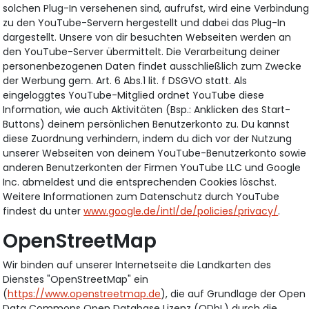
solchen Plug-In versehenen sind, aufrufst, wird eine Verbindun
zu den YouTube-Servern hergestellt und dabei das Plug-In
dargestellt. Unsere von dir besuchten Webseiten werden an
den YouTube-Server übermittelt. Die Verarbeitung deiner
personenbezogenen Daten findet ausschließlich zum Zwecke
der Werbung gem. Art. 6 Abs.1 lit. f DSGVO statt. Als
eingeloggtes YouTube-Mitglied ordnet YouTube diese
Information, wie auch Aktivitäten (Bsp.: Anklicken des Start-
Buttons) deinem persönlichen Benutzerkonto zu. Du kannst
diese Zuordnung verhindern, indem du dich vor der Nutzung
unserer Webseiten von deinem YouTube-Benutzerkonto sowie
anderen Benutzerkonten der Firmen YouTube LLC und Google
Inc. abmeldest und die entsprechenden Cookies löschst.
Weitere Informationen zum Datenschutz durch YouTube
findest du unter
www.google.de/intl/de/policies/privacy/
.
OpenStreetMap
Wir binden auf unserer Internetseite die Landkarten des
Dienstes "OpenStreetMap" ein
(
https://www.openstreetmap.de
), die auf Grundlage der Open
Data Commons Open Database Lizenz (ODbL) durch die