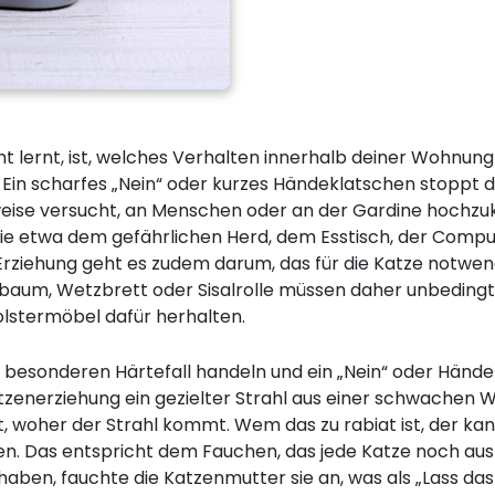
cht lernt, ist, welches Verhalten innerhalb deiner Wohnu
. Ein scharfes „Nein“ oder kurzes Händeklatschen stoppt de
sweise versucht, an Menschen oder an der Gardine hochz
wie etwa dem gefährlichen Herd, dem Esstisch, der Comp
n Erziehung geht es zudem darum, das für die Katze notwen
baum, Wetzbrett oder Sisalrolle müssen daher unbedingt
lstermöbel dafür herhalten.
en besonderen Härtefall handeln und ein „Nein“ oder Händ
tzenerziehung ein gezielter Strahl aus einer schwachen 
t, woher der Strahl kommt. Wem das zu rabiat ist, der kan
en. Das entspricht dem Fauchen, das jede Katze noch aus
haben, fauchte die Katzenmutter sie an, was als „Lass das