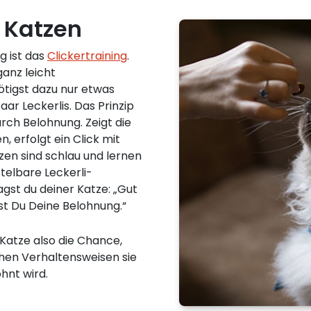
i Katzen
g ist das
Clickertraining
.
anz leicht
ötigst dazu nur etwas
aar Leckerlis. Das Prinzip
rch Belohnung. Zeigt die
, erfolgt ein Click mit
zen sind schlau und lernen
ttelbare Leckerli-
agst du deiner Katze: „Gut
 Du Deine Belohnung.“
 Katze also die Chance,
chen Verhaltensweisen sie
hnt wird.