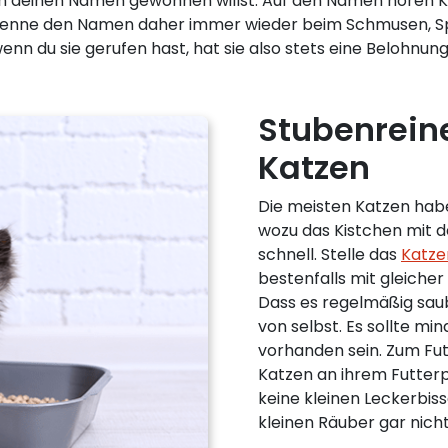
an deinen Namen gewöhnen willst. Auf den Namen hören K
enne den Namen daher immer wieder beim Schmusen, Spi
n du sie gerufen hast, hat sie also stets eine Belohnung
Stubenrein
Katzen
Die meisten Katzen haben
wozu das Kistchen mit d
schnell. Stelle das
Katze
bestenfalls mit gleicher
Dass es regelmäßig saub
von selbst. Es sollte mi
vorhanden sein. Zum Fu
Katzen an ihrem Futterp
keine kleinen Leckerbi
kleinen Räuber gar nic