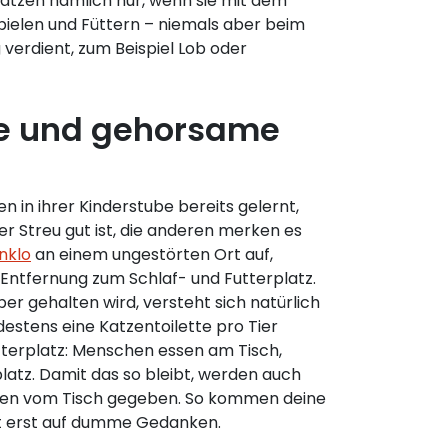
atzen nämlich nur, wenn sie mit dem
elen und Füttern – niemals aber beim
 verdient, zum Beispiel Lob oder
e und gehorsame
 in ihrer Kinderstube bereits gelernt,
er Streu gut ist, die anderen merken es
nklo
an einem ungestörten Ort auf,
 Entfernung zum Schlaf- und Futterplatz.
er gehalten wird, versteht sich natürlich
ndestens eine Katzentoilette pro Tier
tterplatz: Menschen essen am Tisch,
latz. Damit das so bleibt, werden auch
ssen vom Tisch gegeben. So kommen deine
ht erst auf dumme Gedanken.