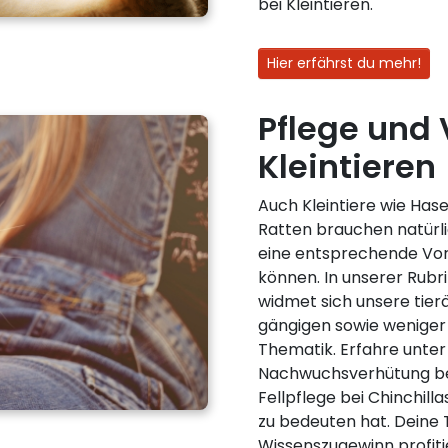
bei Kleintieren.
Hier erfährst du mehr!
Pflege und 
Kleintieren
Auch Kleintiere wie Ha
Ratten brauchen natürli
eine entsprechende Vor
können. In unserer Rubri
widmet sich unsere tier
gängigen sowie weniger
Thematik. Erfahre unte
Nachwuchsverhütung be
Fellpflege bei Chinchil
zu bedeuten hat. Deine
Wissenszugewinn profiti