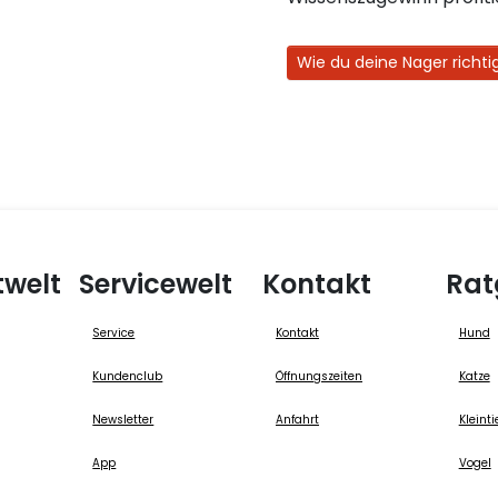
Wie du deine Nager richtig
twelt
Servicewelt
Kontakt
Rat
Service
Kontakt
Hund
Kundenclub
Öffnungszeiten
Katze
Newsletter
Anfahrt
Kleinti
App
Vogel