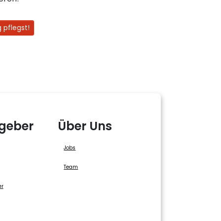
 pflegst!
geber
Über Uns
Jobs
Team
er