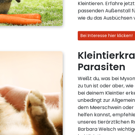
Kleintieren. Erfahre jet
passenden Außenstall 
wie du das Ausbüchsen 
Bei Interesse hier klicken!
Kleintierkr
Parasiten
Weißt du, was bei Myxo
zu tun ist oder aber, wi
bei deinem Kleintier erk
unbedingt zur Allgemein
dem Meerschwein oder d
helfen kannst, empfehle
unseres tierärztlichen R
Barbara Welsch wichtig