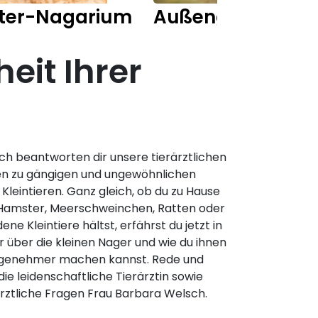
ter-Nagarium
Außengehege Ka
eit Ihrer
h beantworten dir unsere tierärztlichen
en zu gängigen und ungewöhnlichen
leintieren. Ganz gleich, ob du zu Hause
Hamster, Meerschweinchen, Ratten oder
ene Kleintiere hältst, erfährst du jetzt in
über die kleinen Nager und wie du ihnen
angenehmer machen kannst. Rede und
die leidenschaftliche Tierärztin sowie
rärztliche Fragen Frau Barbara Welsch.