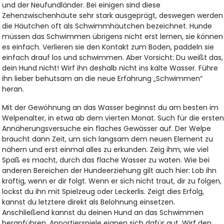
und der Neufundländer. Bei einigen sind diese
Zehenzwischenhäute sehr stark ausgeprägt, deswegen werden
die Häutchen oft als Schwimmhäutchen bezeichnet. Hunde
müssen das Schwimmen übrigens nicht erst lernen, sie können
es einfach. Verlieren sie den Kontakt zum Boden, paddeln sie
einfach drauf los und schwimmen. Aber Vorsicht: Du weißt das,
dein Hund nicht! Wirf ihn deshalb nicht ins kalte Wasser. Führe
ihn lieber behutsam an die neue Erfahrung „Schwimmen“
heran.
Mit der Gewöhnung an das Wasser beginnst du am besten im
Welpenalter, in etwa ab dem vierten Monat. Such für die erste
Annäherungsversuche ein flaches Gewässer auf. Der Welpe
braucht dann Zeit, um sich langsam dem neuen Element zu
nähern und erst einmal alles zu erkunden. Zeig ihm, wie viel
Spaß es macht, durch das flache Wasser zu waten. Wie bei
anderen Bereichen der Hundeerziehung gilt auch hier: Lob ihn
kräftig, wenn er dir folgt. Wenn er sich nicht traut, dir zu folgen,
lockst du ihn mit Spielzeug oder Leckerlis. Zeigt dies Erfolg,
kannst du letztere direkt als Belohnung einsetzen.
Anschließend kannst du deinen Hund an das Schwimmen
heranführen. Apportierspiele eignen sich dafür gut. Wirf den